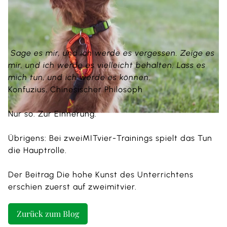
Sage es mir, und ich werde es vergessen. Zeige es
mir, und ich werde es vielleicht behalten. Lass es
mich tun, und ich werde es können.
Konfuzius, Chinesischer Philosoph
Nur so. Zur Einnerung.
Übrigens: Bei zweiMITvier-Trainings spielt das Tun
die Hauptrolle.
Der Beitrag
Die hohe Kunst des Unterrichtens
erschien zuerst auf
zweimitvier
.
Zurück zum Blog