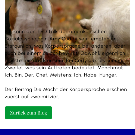
Ich kann den
TED talk der amerikanischen
Sozialpsychologin Amy Cuddy
sehr empfehlen.
Erstaunlich, was Körpersprache bei anderen, aber
auch bei einem selbst bewirkt. Obwohl, eigentlich
müsste mir das klar sein. Bei Cody gibt es keinen
Zweifel, was sein Auftreten bedeutet. Manchmal:
Ich. Bin. Der. Chef. Meistens: Ich. Habe. Hunger.
Der Beitrag
Die Macht der Körpersprache
erschien
zuerst auf
zweimitvier
.
Zurück zum Blog