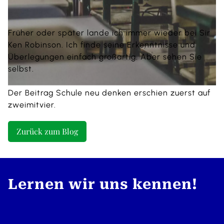
Früher oder später lande ich immer wieder bei Sir
Ken Robinson. Ich finde seine Erkenntnisse und
Überlegungen einfach großartig. Aber
sehen
Sie
selbst.
Der Beitrag
Schule neu denken
erschien zuerst auf
zweimitvier
.
Zurück zum Blog
Lernen wir uns kennen!