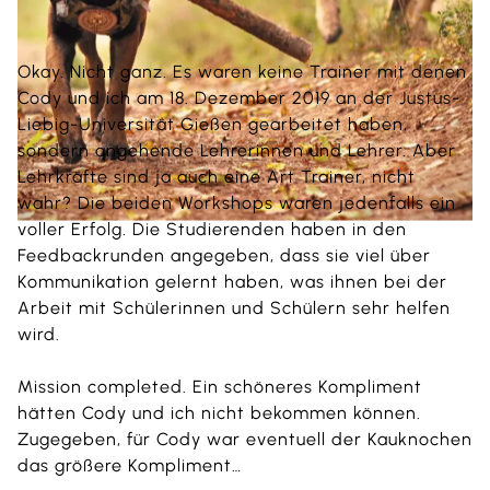
Okay. Nicht ganz. Es waren keine Trainer mit denen
Cody und ich am 18. Dezember 2019 an der Justus-
Liebig-Universität Gießen gearbeitet haben,
sondern angehende Lehrerinnen und Lehrer. Aber
Lehrkräfte sind ja auch eine Art Trainer, nicht
wahr? Die beiden Workshops waren jedenfalls ein
voller Erfolg. Die Studierenden haben in den
Feedbackrunden angegeben, dass sie viel über
Kommunikation gelernt haben, was ihnen bei der
Arbeit mit Schülerinnen und Schülern sehr helfen
wird.
Mission completed. Ein schöneres Kompliment
hätten Cody und ich nicht bekommen können.
Zugegeben, für Cody war eventuell der Kauknochen
das größere Kompliment…